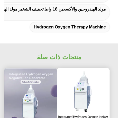
مولد الهيدروجين والأكسجين 18 واط,تخفيف الشخير مولد الهيدروجين والأكسجين,تخفيف تشخير مولد O2 H2
Hydrogen Oxygen Therapy Machine
منتجات ذات صلة