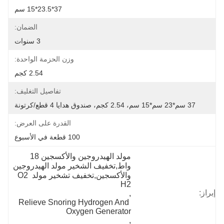
37*23.5*15 سم
الضمان:
3 سنوات
وزن الحزمة الواحدة:
2.54 كجم
تفاصيل التغليف:
37 سم*23 سم*15 سم، 2.54 كجم، صندوق هدايا 4 قطع/كرتونة
القدرة على العرض:
100 قطعة في الأسبوع
مولد الهيدروجين والأكسجين 18 
واط,تخفيف الشخير مولد الهيدروجين 
والأكسجين,تخفيف تشخير مولد O2 
H2
إبراز:
, 
Relieve Snoring Hydrogen And 
Oxygen Generator
, 