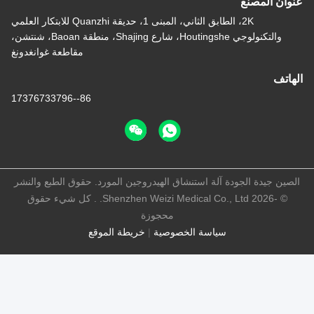
عنوان المصنع
2K، الطابق الثاني، المبنى 1، حديقة Quanzhi للابتكار العلمي
والتكنولوجي Houtingshe، شارع Shajing، منطقة Baoan، شنتشن،
مقاطعة غوانغدونغ
الهاتف
86--17376733796
الصين جيدة الجودة آلة استنشاق الهيدروجين المورد. حقوق الطبع والنشر
© -2026 Shenzhen Weizi Medical Co., Ltd. . كل شيء حقوق
محجوزة
سياسة الخصوصية
|
خريطة الموقع