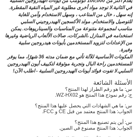
يقدم أكثر من 100,000 كولومب من أيونات الهيدروجين السلبية
في الثانية.لا توجد مواد أخرى مطلوبة غير المياه النقية المقطرة.
إنه سهل ، خال من المتاعب ، وسهل الاستخدام وآمن للغاية
للتوصيل والاستخدام. مولد الأكسجين الهيدروجيني السلبي
مناسب لمجموعة متنوعة من المناسبات والسيناريوهات. يمكن
استخدامه في المنازل ،الشركات، صالات الألعاب الرياضية وغيرها
من الإعدادات لتزويد المستخدمين بأيونات هيدروجين سلبية
وفيرة.
المكونات الأساسية للآلة تأتي مع ضمان مدته 36 شهرًا، مما يوفر
للمستخدمين راحة البال وتجربة موثوقة لتكييف أيون الهيدروجين
السلبي.لا تفوت فوائد أيونات الهيدروجين السلبية - اطلب الآن!
الأسئلة الشائعة
س: ما هو رقم الطراز لهذا المنتج؟
ج: رقم نموذج هذا المنتج هو WZ-HX02.
س: ما هي الشهادات التي يحصل عليها هذا المنتج؟
الجواب: هذا المنتج معتمد من قبل CE و FCC.
س: أين يتم تصنيع هذا المنتج؟
الجواب: هذا المنتج مصنوع في الصين.