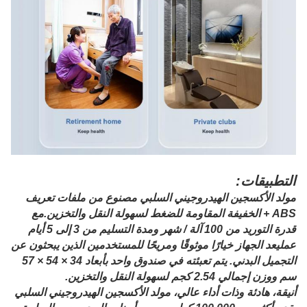
التطبيقات:
مولد الأكسجين الهيدروجيني السلبي مصنوع من ملفات تعريف
ABS + الخفيفة المقاومة للضغط لسهولة النقل والتخزين.مع
قدرة التوريد من 100 آلة / شهر ومدة التسليم من 3 إلى 5 أيام
عمليعد الجهاز خيارًا موثوقًا ومريحًا للمستخدمين الذين يبحثون عن
التجميل البدني. يتم تعبئته في صندوق واحد بأبعاد 34 × 54 × 57
سم ووزن إجمالي 2.54 كجم لسهولة النقل والتخزين.
أنيقة، هادئة وذات أداء عالي، مولد الأكسجين الهيدروجيني السلبي