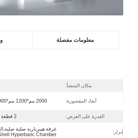
معلومات مفصلة
و
مكان المنشأ:
ا
أبعاد المقصورة:
2000 مم*1200 مم*1900 مم
القدرة على العرض:
2 قطعة شهريا
غرفة هيبربارية صلبة صلبة,ال
إبراز:
Shell Hyperbaric Chamber