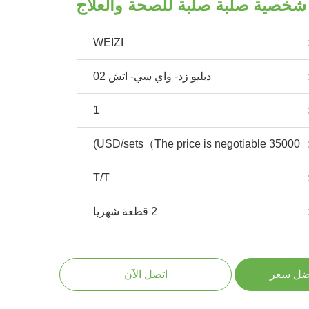
 شخصية صلبة صلبة للصحة والعلاج
WEIZI
دبليو زد- واي سي- اتش 02
1
35000 USD/sets（The price is negotiable)
T/T
2 قطعة شهريا
ضل سعر
اتصل الآن