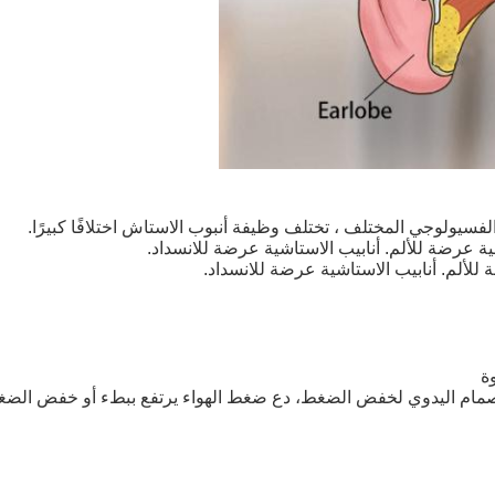
لصمام اليدوي لخفض الضغط، دع ضغط الهواء يرتفع ببطء أو خفض الضغط 