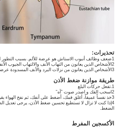
تحذيرات:
1ضعف وظائف أنبوب الاستاش هو عرضة للألم. بسبب التطور الفسيولوجي المختلف ، تختلف وظيفة أنبوب الاستاش اختلافًا كبيرًا.
2الأشخاص الذين يعانون من التهاب الأنف والالتهاب الجيوب الأنفية عرضة للألم. أنابيب الاستاشية عرضة للانسداد.
3الأشخاص الذين يعانون من نزلات البرد والأنف المسدودة عرضة للألم. أنابيب الاستاشية عرضة للانسداد.
طريقة موازنة ضغط الأذن
1.تفعل حركات البلع
2اسحب الفك و اصدر صوت "آه"
3خذ نفساً عميقاً، أغلق فمك، أضغط على أنفك، ثم نفخ الهواء بقوة
4إذا كنت لا تزال لا تستطيع تحسين ضغط الأذن، يرجى تعديل ا
الضغط.
الأكسجين المفرط