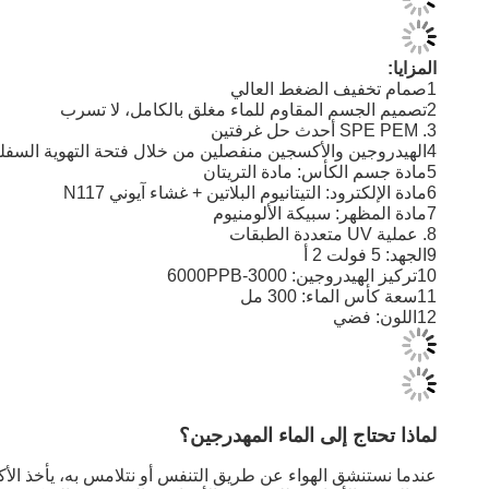
المزايا:
1صمام تخفيف الضغط العالي
2تصميم الجسم المقاوم للماء مغلق بالكامل، لا تسرب
3. SPE PEM أحدث حل غرفتين
4الهيدروجين والأكسجين منفصلين من خلال فتحة التهوية السفلية
5مادة جسم الكأس: مادة التريتان
6مادة الإلكترود: التيتانيوم البلاتين + غشاء آيوني N117
7مادة المظهر: سبيكة الألومنيوم
8. عملية UV متعددة الطبقات
9الجهد: 5 فولت 2 أ
10تركيز الهيدروجين: 3000-6000PPB
11سعة كأس الماء: 300 مل
12اللون: فضي
لماذا تحتاج إلى الماء المهدرجين؟
عندما نستنشق الهواء عن طريق التنفس أو نتلامس به، يأخذ الأكس