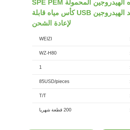
زجاجة مياه الهيدروجين المحمولة SPE PEM
تكنولوجيا مولد الهيدروجين USB كأس مياه قابلة
لإعادة الشحن
WEIZI
WZ-H80
1
85USD/pieces
T/T
200 قطعة شهريا