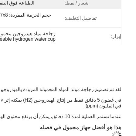
شعار / نمط:
الطباعة فوق البن
تفاصيل التغليف:
زجاجة مياه هيدروجين محمولة بتقنية SPE PEM,كوب ماء هيدروجين قابل لإعادة الشحن عبر USB,زجاجة م
إبراز:
eable hydrogen water cup
لقد تم تصميم زجاجة مولد المياه المحمولة المزودة بالهيدروجين
في المليون (ppm).
عندما تستمر العملية لمدة 10 دقائق، يمكن أن يرتفع محتوى الهيدروجين في الماء إلى 6000 جزء في المئة (6.0 جزء في المئة).
هذا هو أفضل جهاز محمول في فصله