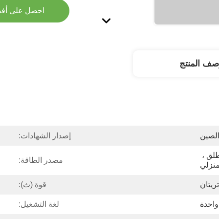
احصل على أف
صف المنتج
لصين
إصدار الشهادات:
فندق ، سيارة ، في الهواء الطلق ، 
مصدر الطاقة:
نزلي
تريتان
قوة (ث):
واحدة
لغة التشغيل: