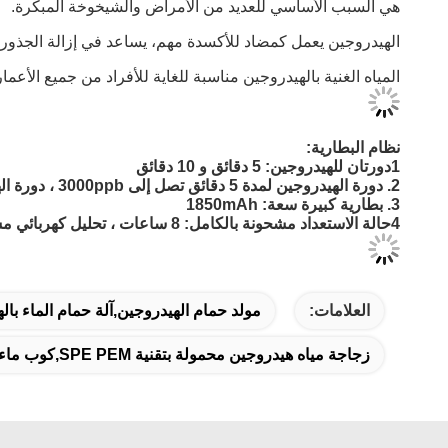
هي السبب الأساسي للعديد من الأمراض والشيخوخة المبكرة.
الهيدروجين يعمل كمضاد للأكسدة مهم، يساعد في إزالة الجذور الح
المياه الغنية بالهيدروجين مناسبة للغاية للأفراد من جميع الأ
نظام البطارية:
1دورتان للهيدروجين: 5 دقائق و 10 دقائق
2. دورة الهيدروجين لمدة 5 دقائق تصل إلى 3000ppb ، دورة الهيدروجين لمدة 10 دقائق تصل إلى 6oooppb
3. بطارية كبيرة سعة: 1850mAh
4حالة الاستعداد مشحونة بالكامل: 8 ساعات ، تحليل كهربائي مستمر لمدة 120 دقيقة
العلامات:
مولد حمام الهيدروجين,آلة حمام الماء بالهي
زجاجة مياه هيدروجين محمولة بتقنية SPE PEM,كوب ماء هيدروجين قابل لإعادة الشحن عبر USB,زجاجة مولد هيدروجين منزلية وخارجية