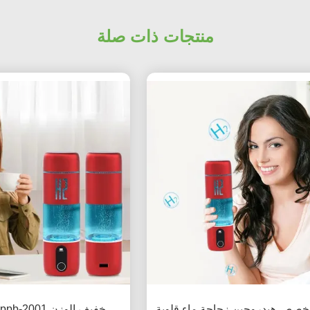
منتجات ذات صلة
خصص هيدروجين زجاجة ماء قلوية