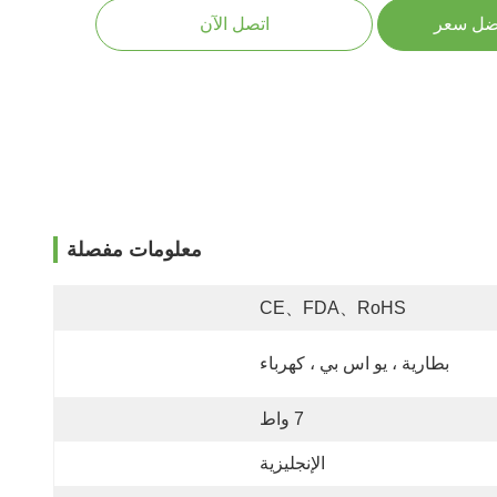
ضل سعر
اتصل الآن
معلومات مفصلة
CE、FDA、RoHS
بطارية ، يو اس بي ، كهرباء
7 واط
الإنجليزية