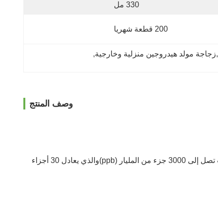
330 مل
200 قطعة شهريا
, 
وصف المنتج
في غضون 5 دقائق فقط من إنتاج الهيدروجين (H2) يمكنه إثراء أي مياه شرب بفقاقات جزئية من الهيدروجين النانوية، لتحقيق تركيزات تصل إلى 3000 جزء من المليار (ppb)والذي يعادل 30 أجزاء