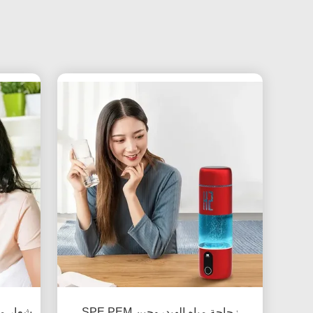
زجاجة مياه الهيدروجين SPE PEM
شعار م