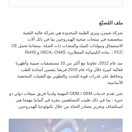
ملف المُصنّع
شركة شينزن ويزي الطبية المحدودة هي شركة عالية التقنية
متخصصة في منتجات صحية الهيدروجين بما في ذلك آلات
الاستنشاق ومولدات المياه والمعدات ذات الصلة. منتجاتنا تحمل CE
، FCC ،مادة الكيميائية المتطايرة، UKCA، CNAS و RoHS.
منذ عام 2012، تعاوننا مع أكثر من 10 مستشفيات صينية وأظهرنا
فعالية كبيرة خلال وباء عام 2019.فريقنا يتضمن أساتذة الطب
ونحافظ على قدرات قوية للبحث والتطوير مع التقنيات المختصة
الأساسية.
نحن نقدم خدمات ODM / OEM المهنية ولدينا فريق مبيعات دولي ذو
خبرة ، بما في ذلك طبيب المساهمين مقره في ألمانيا.مهمتنا هي
استكشاف وتعزيز مصادر الحياة من خلال تكنولوجيا الهيدروجين.